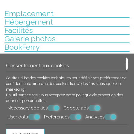
Emplacement
Hébergement
Facilités
Galerie photos
BookFerry
Delfini Restaurant
Consentement aux cookies
Recommended on
Restaurant Guru 2019
Ce site utilise des cookies techniques pour définir vos préférences de
confidentialité ainsi que des cookies tiers à des fins statistiques ou
marketing.
En utilisant ce site, vous acceptez notre politique de
protection des
© Powered by Marinet
données personnelles
.
Necessary cookies
Google ads
︿
User data
Preferences
Analytics