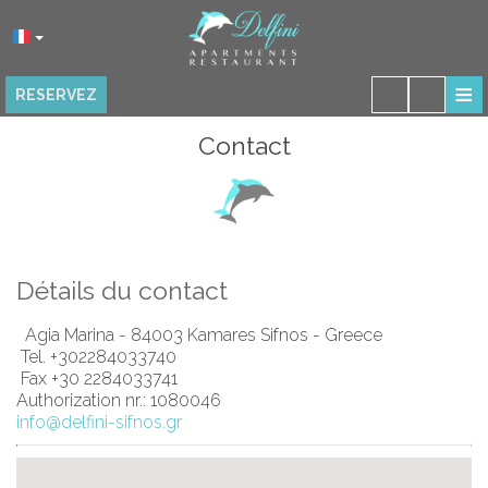
≡
RESERVEZ
ACCUEIL
Contact
EMPLACEMENT
HÉBERGEMENT
FACILITÉS
Détails du contact
RESTAURANT
Agia Marina - 84003 Kamares Sifnos - Greece
Tel.
+302284033740
GALERIE PHOTOS
Fax +30 2284033741
Authorization nr.: 1080046
AVIS
info@delfini-sifnos.gr
CONTACT