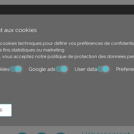
aites une réservati
 aux cookies
s cookies techniques pour définir vos préférences de confidentia
s fins statistiques ou marketing.
te, vous acceptez notre politique de
protection des données pe
DEMANDE
RESERVEZ
kies
Google ads
User data
Prefere
SHARE
IMPRIMER
R
Follow us
Emplacement