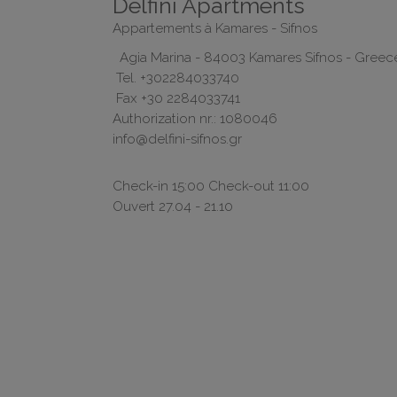
Delfini Apartments
Appartements à Kamares - Sifnos
Agia Marina - 84003 Kamares Sifnos - Greec
Tel.
+302284033740
Fax +30 2284033741
Authorization nr.: 1080046
info@delfini-sifnos.gr
Check-in 15:00 Check-out 11:00
Ouvert 27.04 - 21.10