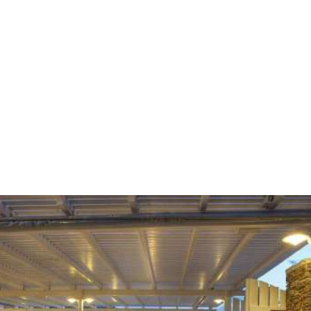
Prestazioni & servizi
Wifi gratis
Servizi Internet
Ristorante
Animali ammessi su richiesta
Terrazza solarium
Servizio navetta (gratuito)
Le camere familiari