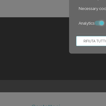
Necessary coo
Analytics
F
RIFIUTA TUTT