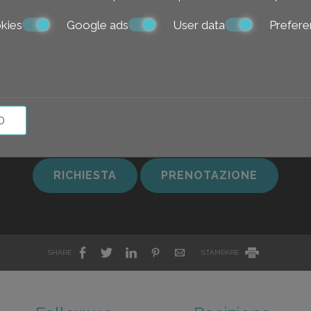
kies
Google ads
User data
Prefere
are una prenotazio
O
RICHIESTA
PRENOTAZIONE
SHARE
STAMPARE