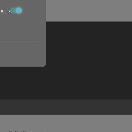
nces
ne