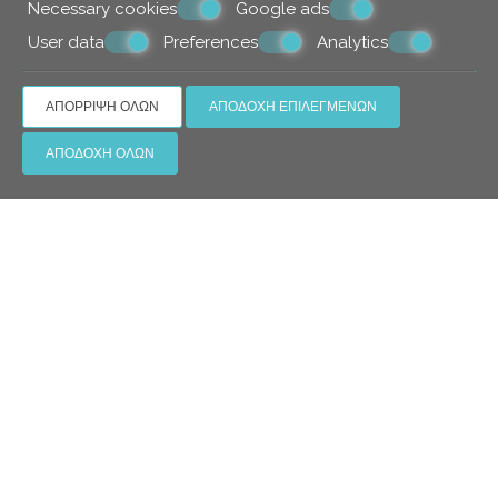
Necessary cookies
Google ads
User data
Preferences
Analytics
ΑΠΌΡΡΙΨΗ ΌΛΩΝ
ΑΠΟΔΟΧΉ ΕΠΙΛΕΓΜΈΝΩΝ
ΑΠΟΔΟΧΉ ΌΛΩΝ
Κάντε κράτηση
ΖΉΤΗΣΗ
ΚΆΝΤΕ ΚΡΆΤΗΣΗ
» Standard δωμάτιο με μερική θέα στη θάλασσα
»
Standard Δίκλινο Δωμάτιο με 1 διπλό ή 2 μονά κρεβάτια
»