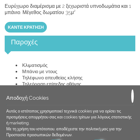
Ευρύχωρο διαμέρισμα με 2 ξεχωριστά υπνοδωμάτια και 1
μπάνιο. Μέγεθος δωματίου 35μ²
ΚΆΝΤΕ ΚΡΆΤΗΣΗ
Παροχές
Κλιματισμός
Μπάνιο με ντους
Τηλέφωνο απευθείας κλήσης
Τηλεόραση επίπεδης οθόνης
Στεγνωτήρα μαλλιών
Ιδιωτικό μπαλκόνι
Αποδοχή Cookies
Ψυγείο
Χρηματοκιβώτιο
Αυτός ο ιστότοπος χρησιμοποιεί τεχνικά cookies για να ορίσει τις
Πρόσβαση στο Διαδίκτυο Wi-Fi (δωρεάν)
προτιμήσεις απορρήτου σας και cookies τρίτων για λόγους στατιστικής
ή marketing.
Με τη χρήση του ιστότοπου, αποδέχεστε την πολιτική μας για την
ΖΉΤΗΣΗ
Προστασία προσωπικών δεδομένων
.