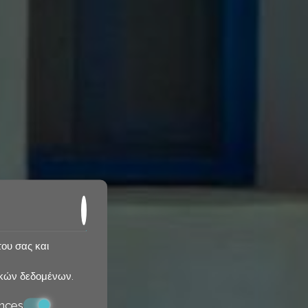
του σας και
κών δεδομένων
.
nces