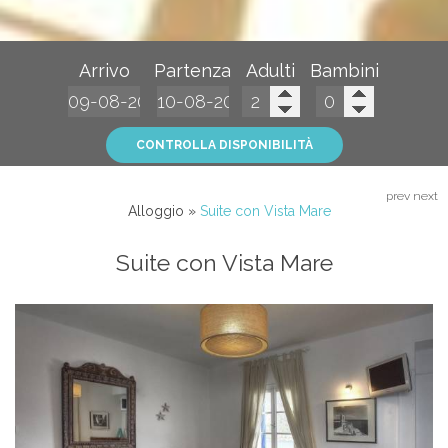
Arrivo
Partenza
Adulti
Bambini
CONTROLLA DISPONIBILITÀ
prev
next
Alloggio
»
Suite con Vista Mare
Suite con Vista Mare